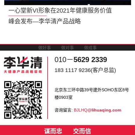
一心堂新VI形象在2021年健康服务价值
峰会发布—李华清产品战略
做好事
做对事
做成事
010－
5629 2339
183 1117 9236(客户总监)
北京东三环中路39号建外SOHO东区8号
楼0903室
咨询留言:
BJLHQ@
lihuaqing.com
谋而忠
交而信