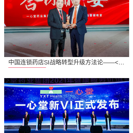
中国连锁药店SI战略转型升级方法论——<李华清药店4S战略>