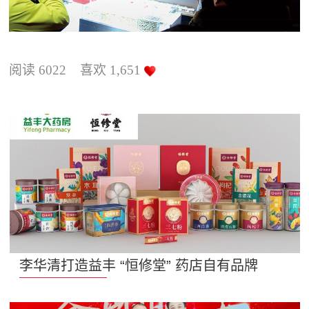
阅读
6022
喜欢
1,651
李华清打造益丰 “恒修堂” 药店自有品牌