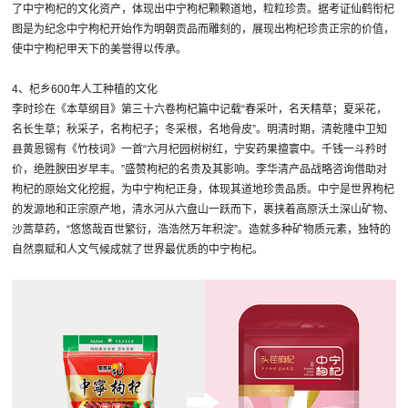
了中宁枸杞的文化资产，体现出中宁枸杞颗颗道地，粒粒珍贵。据考证仙鹤衔杞
图是为纪念中宁枸杞开始作为明朝贡品而雕刻的，展现出枸杞珍贵正宗的价值，
使中宁枸杞甲天下的美誉得以传承。
4、杞乡600年人工种植的文化
李时珍在《本草纲目》第三十六卷枸杞篇中记载“春采叶，名天精草；夏采花，
名长生草；秋采子，名枸杞子；冬采根，名地骨皮”。明清时期，清乾隆中卫知
县黄恩锡有《竹枝词》一首“六月杞园树树红，宁安药果擅寰中。千钱一斗矜时
价，绝胜腴田岁早丰。”盛赞枸杞的名贵及其影响。李华清产品战略咨询借助对
枸杞的原始文化挖掘，为中宁枸杞正身，体现其道地珍贵品质。中宁是世界枸杞
的发源地和正宗原产地，清水河从六盘山一跃而下，裹挟着高原沃土深山矿物、
沙蒿草药，“悠悠哉百世繁衍，浩浩然万年积淀”。造就多种矿物质元素，独特的
自然禀赋和人文气候成就了世界最优质的中宁枸杞。