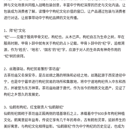
牌与文化场景共同植入战略包装创意，丰富中宁枸杞深厚的历史与文化内涵。让
包装成为消费者了解，读懂中宁枸杞文化价值的窗口，让产品通过包装与消费者
进行对话，让故事带动中宁枸杞品牌的文化传播。
1、拜“杞”文化
“杞”——见载于殷商甲骨文杞，枸杞也，从木已声。枸杞自古为生命之树，早在
殷商时期，甲骨卜辞中就有关于枸杞的占卜记载，甲骨卜辞中的“杞”字，追根溯
源，作为“姓氏”、“地名”、“国名”的“杞”字，应源于对人的生命具有神奇作用的
“杞”树的崇拜。
2、丝路驿站，枸杞贸易雏形“茶坊庙”
古茶坊庙又名保安寺，是古丝绸之路的明珠和必经之地，丝路起源于西安途径中
宁，也是中宁最早进行枸杞贸易的场所和集散地，将中宁道地枸杞传入中东和西
方，并被誉为东方神草。茶坊庙始建于唐代，作为当今的物质文化遗产，见证了
枸杞之乡悠久的发展史。
3、仙鹤衔枸杞，红宝献贵人“仙鹤献杞”
仙鹤衔杞图砌于茶坊庙正殿两侧的墙基墩石之上，承载着中宁600多年枸杞种植
文化。鹤寓意延年益寿，传说它享有几千年的寿命，古有鹤衔灵草，延龄养生的
美好寓意，与枸杞文化相得益彰。“仙鹤献杞”作为中宁枸杞的历史见证，也成为