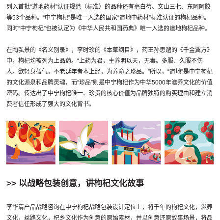
列入首批“道地药材”认证规范（标准）的品种还有亳白芍、文山三七、东阿阿胶
等53个品种。“中宁枸杞”是唯一入选的国家“道地中药材”标准认证的枸杞品种。
同时“中宁枸杞”也被认定为《中华人民共和国药典》唯一入选的道地枸杞品种。
在陶弘景的《名义别录》，李时珍的《本草纲目》，药王孙思邈的《千金翼方》
中，枸杞均被列为上品药。“上药为君，主养明以天，无毒。多服、久服不伤
人。欲轻身益气，不老延年者本上经，为养命之珍品。”所以，“道地”是中宁枸杞
的文化源泉和品牌灵魂，而“珍品”则是中宁枸杞作为中华5000年滋养文化的价值
密码。传达出了中宁枸杞唯一、珍贵的核心价值为品牌独特的购买理由和建立消
费者信任形成了强大的文化背书。
>> 以战略包装创意，讲枸杞文化故事
李华清产品战略咨询在中宁枸杞战略包装设计定位上，将千年的枸杞文化，滋养
文化，丝路文化，杞乡文化作为创意的原始素材，并以创意还原故事场景，将品