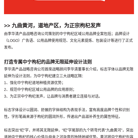
>> 九曲黄河，道地产区，为正宗枸杞发声
由李华清产品战略咨询公司策划的中宁枸杞区域公用品牌全案包括；品牌设计
（LOGO）广告语、公用品牌使用规范、文化元素提炼、包装设计等进行了正式
发布。
打造专属中宁枸杞的品牌无限延伸设计法则
李华清产品战略咨询公司首席战略顾问李华清董事长介绍，标志字体以品牌无限
延伸为设计法则，为中宁枸杞建立三大战略区隔：
1、强化中宁枸杞道地种植资源优势；
2、规范中宁枸杞区域公用品牌的应用原则；
3、为正宗中宁枸杞发声，让品牌与消费者建立连接与对话。
标志字体设计以圆润、舒展的字体结构为表现手法，富有高度品牌个性和识别
性。字形笔画来源于枸杞的圆润外形，传递出产品滋补养生的属性特征。
标志突出“杞”字，并将其无限延伸，“杞”字尾部的九个转弯代表“九曲黄河”，突出
道地中宁枸杞的核心价值与母亲之河孕育的独特地域优势。黄河将中宁枸杞包容