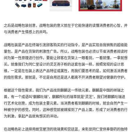
之后是战略包装创意，战略包装的意义就在于它能快速的读懂消费者的心智，并
与消费者产生情感上的共鸣。
战略包装是产品在终端引发顾客购买的行动指令，是产品实现自我销售的超级能
量包，是产品在货架的刺激性广告。所以，战略包装也必须以节省消费者阅读时
间为第一性原理进行创作。要能让顾客在货架上一眼看到，一看就懂，一拿就想
买。就像我们为同仁堂设计的灵芝孢子粉的这套包装一样，按照常规的设计思
维，一定是在包装上表达产品特征或属性，而我们要思考的是，如何激活消费者
的隐形需求。那就是，不论是自用还是送人都离不开消费者期望对健康的守护。
根据这个隐性需求，我们为产品找到麒麟这一传统元素，麒麟是中国的祥瑞之
兽，有一个成语叫“麒麟吐瑞”，麒麟所吐的瑞草就是“灵芝”，我们将麒麟吐瑞进
行艺术化创意，成为包装主要元素。当消费者看到麒麟的时候，就会自然产生一
种被守护的感觉，同时，这种感觉就被嫁接到了产品上面，形成了对消费者的行
为刺激，拿起产品就有想买的冲动。
在战略色彩上选择用故宫屋顶的琉璃黄和宫廷蓝，来彰显同仁堂供奉御药的独特