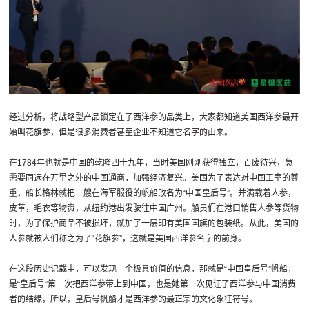
经过分析，将战略型产品锁定在了西洋参的品类上，大家都知道美国西洋参最开
始叫花旗参，但是很多消费者甚至企业不知道它名字的由来。
在1784年也就是中国的乾隆四十九年，当时美国刚刚获得独立，百废待兴，急
需要同远在万里之外的中国通商，加强经济复兴。美国为了表达对中国王室的尊
重，船长格林就把一艘在海军服役的帆船改名为“中国皇后号”。并满载着人参，
皮革，毛衣等物资，从纽约港出发驶往中国广州。船员们在港口销售人参等货物
时，为了保护商品不被损坏，就加了一层印有美国国旗的包装纸。从此，美国的
人参就被人们称之为了“花旗参”，这就是美国西洋参名字的前身。
在这段历史记载中，可以发现一个极具价值的信息，那就是“中国皇后号”帆船，
是“皇后号”第一次把西洋参带上到中国，也是她第一次见证了西洋参与中国消费
者的结缘，所以，皇后号帆船才是西洋参的最正宗的文化象征符号。