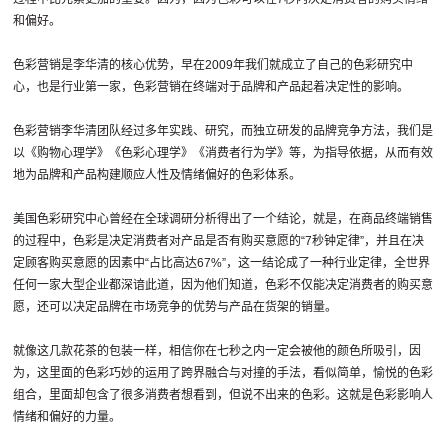
和偏好。
色彩营销是李华清的核心优势，早在2009年我们就成立了自己的色彩研究中
心，也是行业第一家，色彩营销在终端对于品牌和产品起着决定性的影响。
色彩营销李华清团队经过多年实践、研究，而独立研发的品牌竞争方法，我们是
以《购物心理学》《色彩心理学》《消费者行为学》等，为指导依据，从而有效
地为品牌和产品构建顺应人性及情绪偏好的色彩体系。
美国色彩研究中心曾经在全球调研分析得出了一个结论，就是，在商品终端销售
的过程中，色彩是决定消费者对产品是否有购买意愿的“7秒钟定律”，并且在决
定顾客购买意愿的因素中“占比高达67%”，这一结论成了一种行业定律，全世界
任何一家大型企业都深谙此道，因为他们知道，色彩不仅能决定消费者的购买意
愿，还可以决定品牌在市场竞争的优势与产品在货架的销量。
就像这几款花茶的包装一样，相信你在七秒之内一定会被他的颜色所吸引，因
为，这里面的色彩巧妙的运用了跨界融合与对撞的手法，看似简单，愉悦的色彩
组合，里面却包含了很多消费者想看到，但说不出来的色彩。这就是色彩影响人
情绪和偏好的力量。