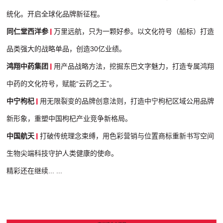
统化。开启全球化品牌新征程。
同仁堂西洋参
万里远航，只为一颗好参。以文化符号（船标）打造
品类强大的战略单品，创造30亿业绩。
鸿翔中药集团
用产品战略方法，挖掘东巴文字魅力，打造专属鸿翔
中药的文化符号，赋能“云药之王”。
中宁枸杞
用无限裂变的品牌创意法则，打造中宁枸杞区域公用品牌
新形象，重塑中国枸杞产业竞争新格局。
中国航天
打破传统理念束缚，用色彩营销与位置商标重新书写空间
生物尖端科技守护人类健康的使命。
精彩还在继续... ...