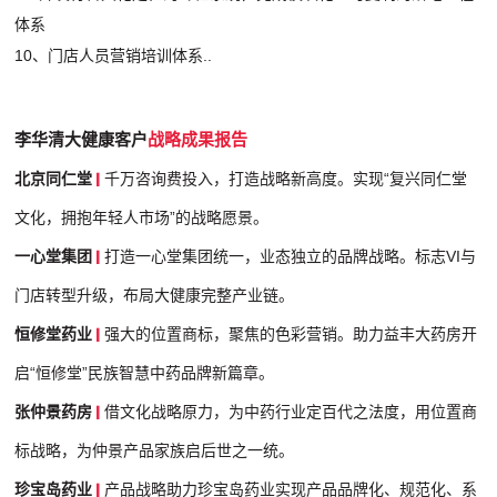
体系
10、门店人员营销培训体系..
李华清大健康客户
战略成果报告
北京同仁堂
千万咨询费投入，打造战略新高度。实现“复兴同仁堂
文化，拥抱年轻人市场”的战略愿景。
一心堂集团
打造一心堂集团统一，业态独立的品牌战略。标志VI与
门店转型升级，布局大健康完整产业链。
恒修堂药业
强大的位置商标，聚焦的色彩营销。助力益丰大药房开
启“恒修堂”民族智慧中药品牌新篇章。
张仲景药房
借文化战略原力，为中药行业定百代之法度，用位置商
标战略，为仲景产品家族启后世之一统。
珍宝岛药业
产品战略助力珍宝岛药业实现产品品牌化、规范化、系