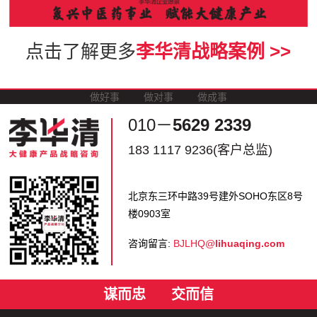
点击了解更多
李华清战略案例 >>
做好事
做对事
做成事
010－
5629 2339
183 1117 9236(客户总监)
北京东三环中路39号建外SOHO东区8号
楼0903室
咨询留言:
BJLHQ@
lihuaqing.com
谋而忠
交而信