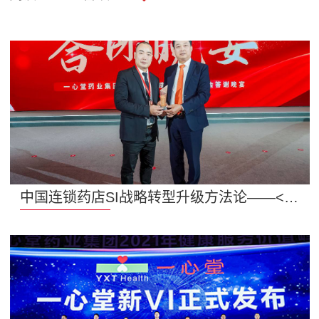
中国连锁药店SI战略转型升级方法论——<李华清药店4S战略>